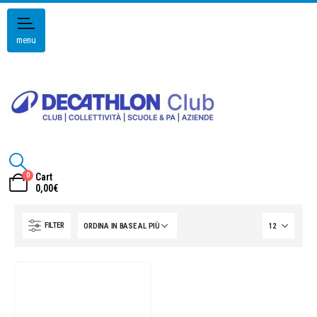
menu
0
Cart
0,00
€
FILTER