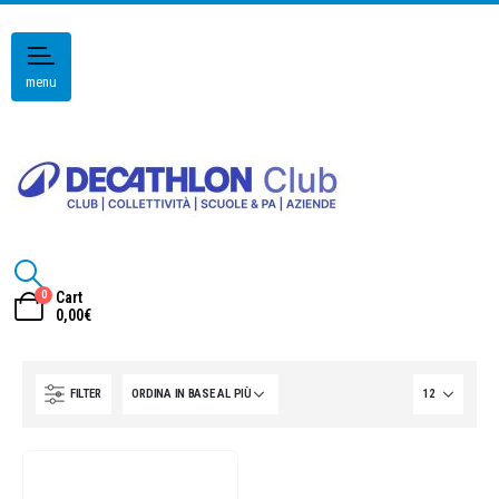
menu
0
Cart
0,00
€
FILTER