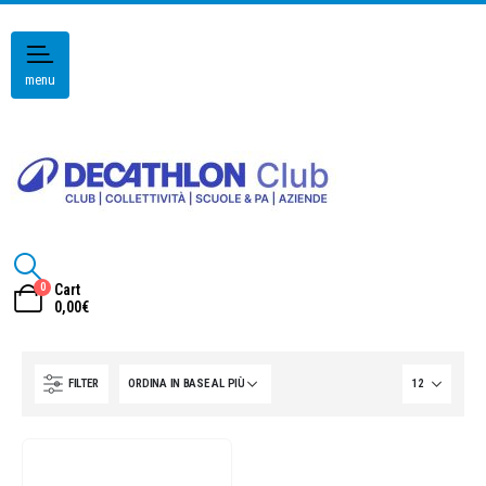
menu
0
Cart
0,00
€
FILTER