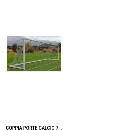
COPPIA PORTE CALCIO 7,32X2,44M, MOBILI, IN ALLUMINIO, REGGIRETE A GOMITO, CERTIFICATE UNI EN 748