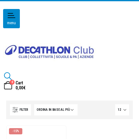
menu
0
Cart
0,00
€
FILTER
-15%