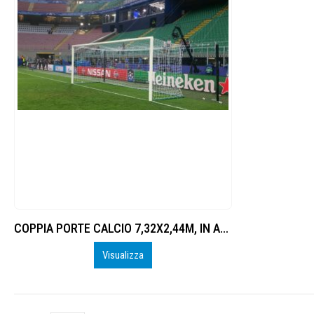
COPPIA PORTE CALCIO 7,32X2,44M, IN ALLUMINIO, FISSE CON BUSSOLE, REGGIRETE A PALO DISTANZIATO, CERTIFICATE UNI EN 748
Visualizza