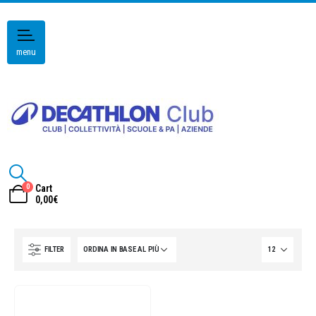
menu
0
Cart
0,00
€
FILTER