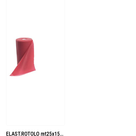
ELAST.ROTOLO mt25x15cm MEDIUM (DL32532L)