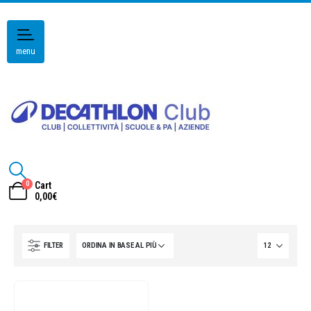
menu
0
Cart
0,00
€
FILTER