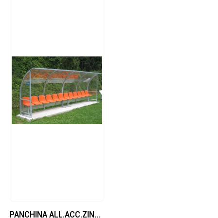
PANCHINA ALL.ACC.ZINC.POL.TR.CURVA