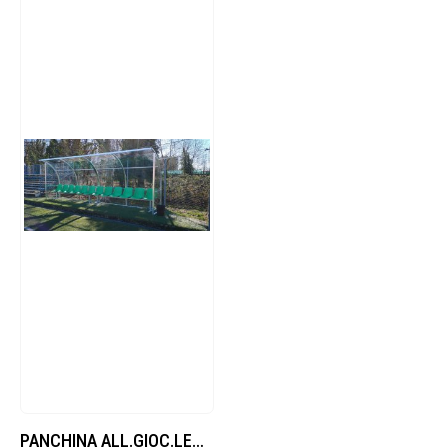
PANCHINA ALL.GIOC.LEGA LEGG.POL.TR.CURVA