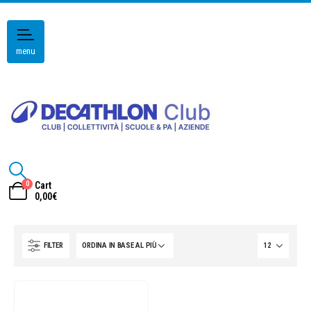
menu
0
Cart
0,00
€
FILTER