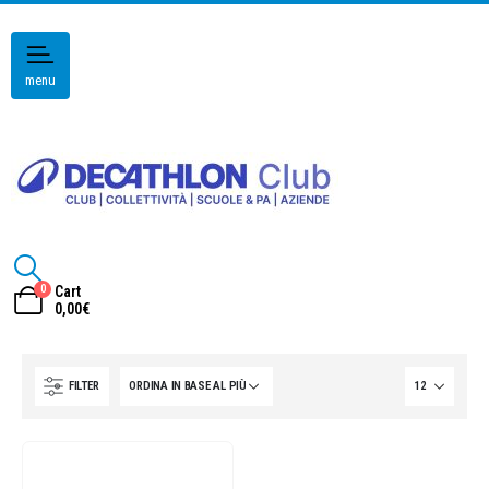
menu
0
Cart
0,00
€
FILTER