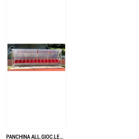
PANCHINA ALL.GIOC.LEGA LEGG.POL.ALV.MT.1 – 6 POSTI A SEDERE 2- 12