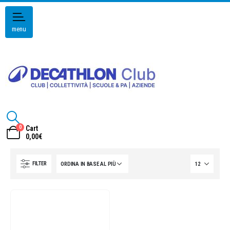
menu
0
Cart
0,00
€
FILTER