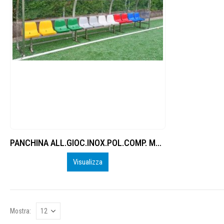
PANCHINA ALL.GIOC.INOX.POL.COMP. MT 1 – 6 POSTI A SEDERE 2 – 17
Visualizza
Mostra: