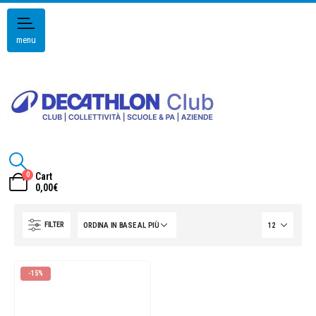
menu
0
Cart
0,00
€
FILTER
-15%