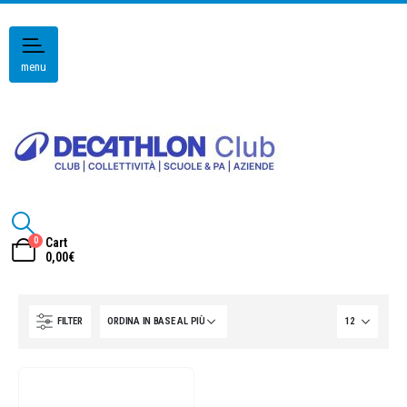
menu
0
Cart
0,00
€
FILTER