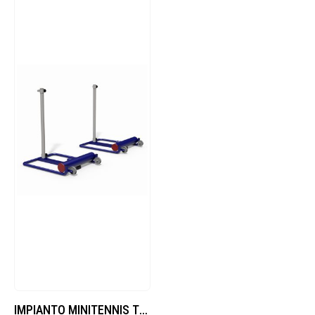
IMPIANTO MINITENNIS TRASPORTABILE CON RUOTE ZAVORRATO CON BASI 5050.