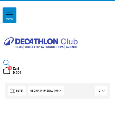
menu
0
Cart
0,00
€
FILTER