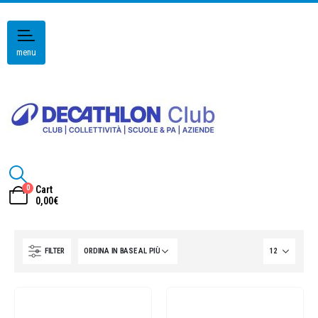
menu
0
Cart
0,00
€
FILTER