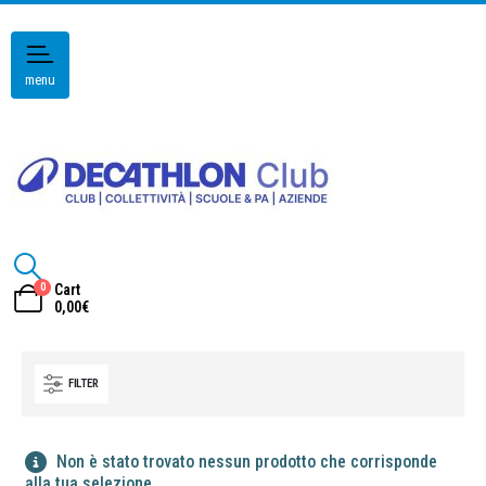
menu
0
Cart
0,00
€
FILTER
Non è stato trovato nessun prodotto che corrisponde
alla tua selezione.