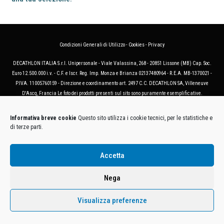
Condizioni Generali di Utilizzo
-
Cookies
-
Privacy
DECATHLON ITALIA S.r.l. Unipersonale - Viale Valassina, 268 - 20851 Lissone (MB) Cap. Soc.
Euro 12.500.000 i.v. - C.F. e Iscr. Reg. Imp. Monza e Brianza 02137480964 - R.E.A. MB-1370021 -
P.IVA. 11005760159 - Direzione e coordinamento art. 2497 C.C. DECATHLON SA, Villeneuve
D'Ascq, Francia Le foto dei prodotti presenti sul sito sono puramente esemplificative.
Informativa breve cookie
Questo sito utilizza i cookie tecnici, per le statistiche e
di terze parti.
Accetta
Nega
Visualizza preferenze