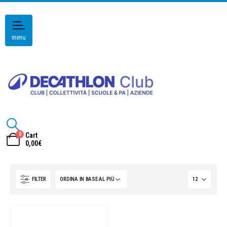
menu
0
Cart
0,00
€
FILTER