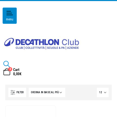
menu
0
Cart
0,00
€
FILTER