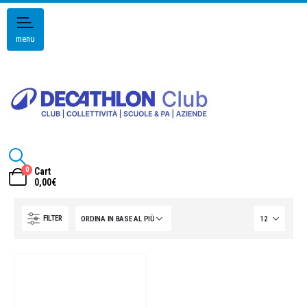
menu
0
Cart
0,00
€
FILTER