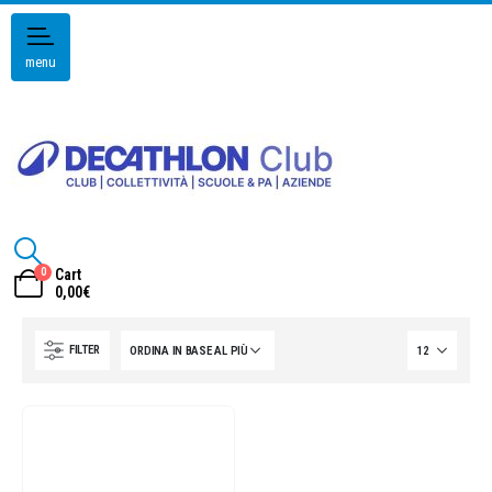
menu
0
Cart
0,00
€
FILTER