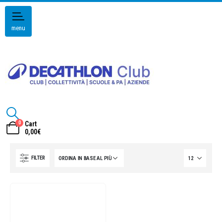
menu
0
Cart
0,00
€
FILTER