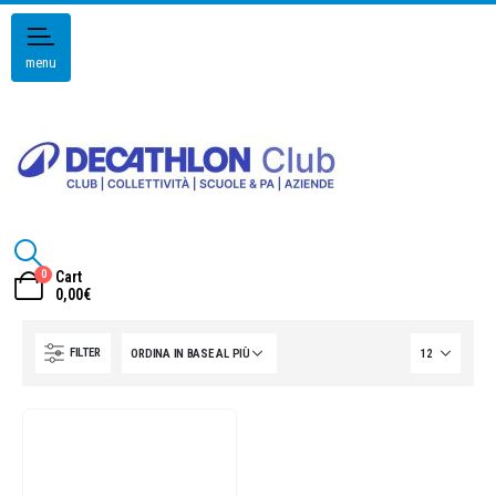
menu
0
Cart
0,00
€
FILTER