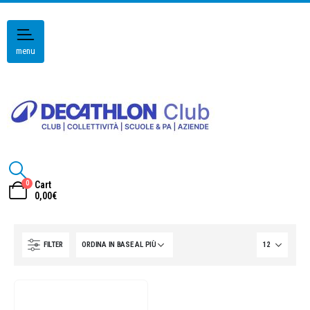
menu
0
Cart
0,00
€
FILTER