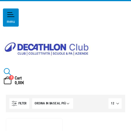
menu
0
Cart
0,00
€
FILTER