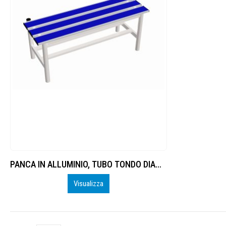
PANCA IN ALLUMINIO, TUBO TONDO DIAMETRO 40 MM, DOGHE IN IN ALLUMINIO CON INSERTO PVC, LUNGHEZZA 1 M, SOLO SEDUTA
Visualizza