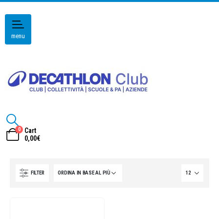
menu
0
Cart
0,00
€
FILTER