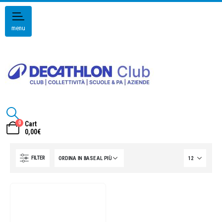
menu
0
Cart
0,00
€
FILTER