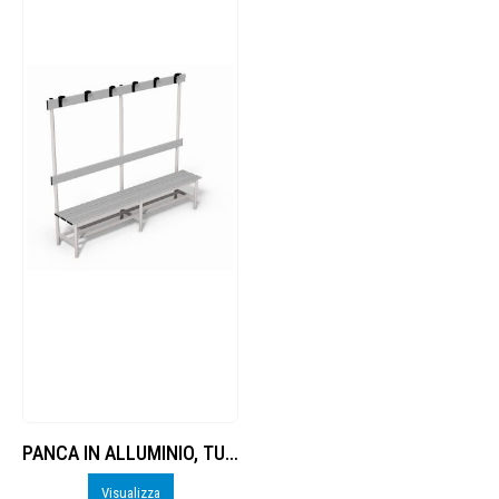
PANCA IN ALLUMINIO, TUBO TONDO DIAMETRO 40 MM, DOGHE IN IN ALLUMINIO, LUNGHEZZA 2 M, CON SEDUTA, SCHIENALE E APPENDIABITI
Visualizza