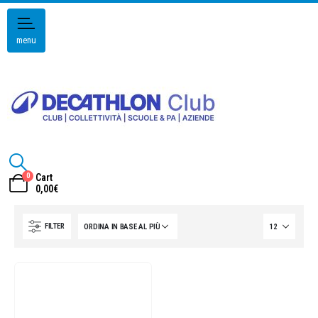
menu
0
Cart
0,00
€
FILTER