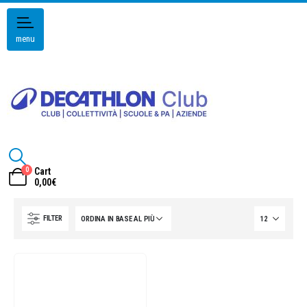
menu
0
Cart
0,00
€
FILTER