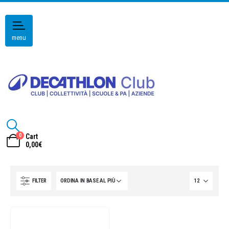
menu
0
Cart
0,00
€
FILTER