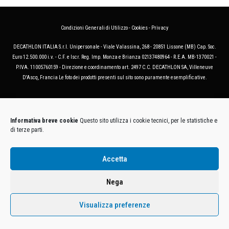
Condizioni Generali di Utilizzo
-
Cookies
-
Privacy
DECATHLON ITALIA S.r.l. Unipersonale - Viale Valassina, 268 - 20851 Lissone (MB) Cap. Soc.
Euro 12.500.000 i.v. - C.F. e Iscr. Reg. Imp. Monza e Brianza 02137480964 - R.E.A. MB-1370021 -
P.IVA. 11005760159 - Direzione e coordinamento art. 2497 C.C. DECATHLON SA, Villeneuve
D'Ascq, Francia Le foto dei prodotti presenti sul sito sono puramente esemplificative.
Informativa breve cookie
Questo sito utilizza i cookie tecnici, per le statistiche e
di terze parti.
Accetta
Nega
Visualizza preferenze