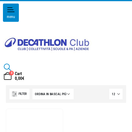
menu
0
Cart
0,00
€
FILTER