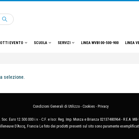
OTTI EVENTO
SCUOLA
SERVIZI
LINEA WVB100-500-900
LINEA V
a selezione.
Condizioni Generali di Utilizzo
-
Cookies
-
Privacy
 Soc. Euro 12.500.000 i.v. - C.F. e Iscr. Reg. Imp. Monza e Brianza 02137480964 - R.E.A. 
illeneuve D'Ascq, Francia Le foto dei prodotti presenti sul sito sono puramente esemplificat