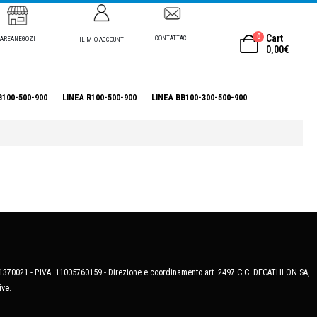
0
Cart
CONTATTACI
AREANEGOZI
IL MIO ACCOUNT
0,00
€
B100-500-900
LINEA R100-500-900
LINEA BB100-300-500-900
MB-1370021 - P.IVA. 11005760159 - Direzione e coordinamento art. 2497 C.C. DECATHLON SA,
ive.