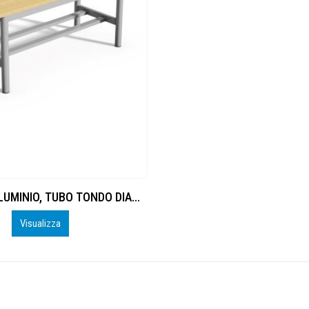
PANCA IN ALLUMINIO, TUBO TONDO DIAMETRO 40 MM, DOGHE IN LEGNO, LUNGHEZZA 1 M, SOLO SEDUTA
Visualizza