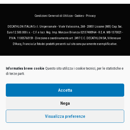
Condizioni Generali di Utilizzo
-
Cookies
-
Privacy
DECATHLON ITALIA S.r.l. Unipersonale - Viale Valassina, 268 - 20851 Lissone (MB) Cap. Soc.
Euro 12.500.000 i.v. - C.F. e Iscr. Reg. Imp. Monza e Brianza 02137480964 - R.E.A. MB-1370021 -
P.IVA. 11005760159 - Direzione e coordinamento art. 2497 C.C. DECATHLON SA, Villeneuve
D'Ascq, Francia Le foto dei prodotti presenti sul sito sono puramente esemplificative.
Informativa breve cookie
Questo sito utilizza i cookie tecnici, per le statistiche e
di terze parti.
Accetta
Nega
Visualizza preferenze