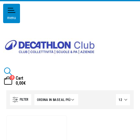
menu
0
Cart
0,00
€
FILTER