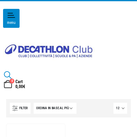
menu
0
Cart
0,00
€
FILTER