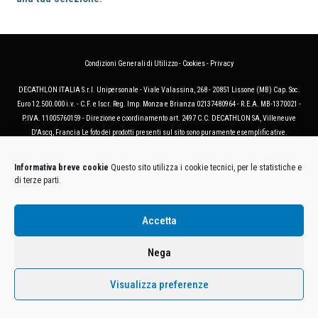
Condizioni Generali di Utilizzo
-
Cookies
-
Privacy
DECATHLON ITALIA S.r.l. Unipersonale - Viale Valassina, 268 - 20851 Lissone (MB) Cap. Soc.
Euro 12.500.000 i.v. - C.F. e Iscr. Reg. Imp. Monza e Brianza 02137480964 - R.E.A. MB-1370021 -
P.IVA. 11005760159 - Direzione e coordinamento art. 2497 C.C. DECATHLON SA, Villeneuve
D'Ascq, Francia Le foto dei prodotti presenti sul sito sono puramente esemplificative.
Informativa breve cookie
Questo sito utilizza i cookie tecnici, per le statistiche e
di terze parti.
Accetta
Nega
Visualizza preferenze