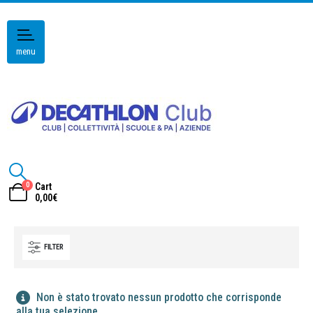
menu
0
Cart
0,00
€
FILTER
Non è stato trovato nessun prodotto che corrisponde
alla tua selezione.