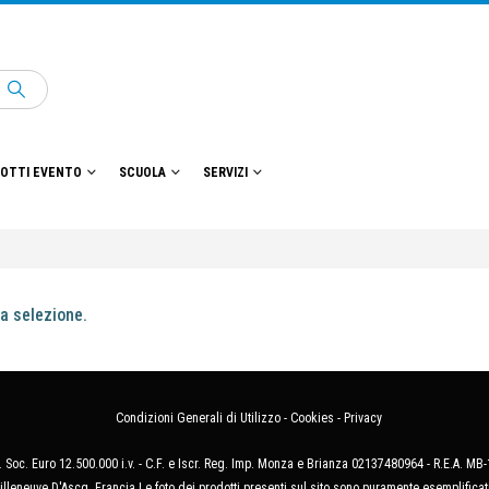
OTTI EVENTO
SCUOLA
SERVIZI
a selezione.
Condizioni Generali di Utilizzo
-
Cookies
-
Privacy
 Soc. Euro 12.500.000 i.v. - C.F. e Iscr. Reg. Imp. Monza e Brianza 02137480964 - R.E.A. 
illeneuve D'Ascq, Francia Le foto dei prodotti presenti sul sito sono puramente esemplificat