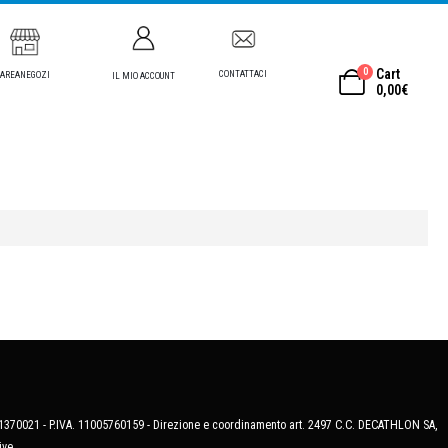
0
Cart
CONTATTACI
AREANEGOZI
IL MIO ACCOUNT
0,00
€
MB-1370021 - P.IVA. 11005760159 - Direzione e coordinamento art. 2497 C.C. DECATHLON SA,
ive.