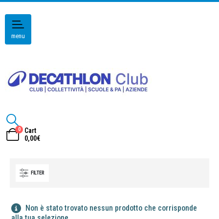
menu
0
Cart
0,00
€
FILTER
Non è stato trovato nessun prodotto che corrisponde
alla tua selezione.