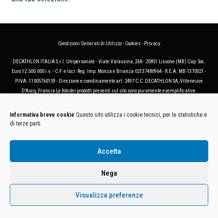
Condizioni Generali di Utilizzo
-
Cookies
-
Privacy
DECATHLON ITALIA S.r.l. Unipersonale - Viale Valassina, 268 - 20851 Lissone (MB) Cap. Soc.
Euro 12.500.000 i.v. - C.F. e Iscr. Reg. Imp. Monza e Brianza 02137480964 - R.E.A. MB-1370021 -
P.IVA. 11005760159 - Direzione e coordinamento art. 2497 C.C. DECATHLON SA, Villeneuve
D'Ascq, Francia Le foto dei prodotti presenti sul sito sono puramente esemplificative.
Informativa breve cookie
Questo sito utilizza i cookie tecnici, per le statistiche e
di terze parti.
Accetta
Nega
Visualizza preferenze