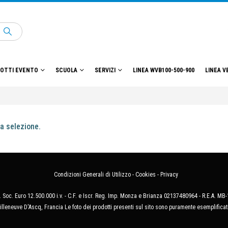
OTTI EVENTO
SCUOLA
SERVIZI
LINEA WVB100-500-900
LINEA V
a selezione.
Condizioni Generali di Utilizzo
-
Cookies
-
Privacy
 Soc. Euro 12.500.000 i.v. - C.F. e Iscr. Reg. Imp. Monza e Brianza 02137480964 - R.E.A. 
illeneuve D'Ascq, Francia Le foto dei prodotti presenti sul sito sono puramente esemplificat