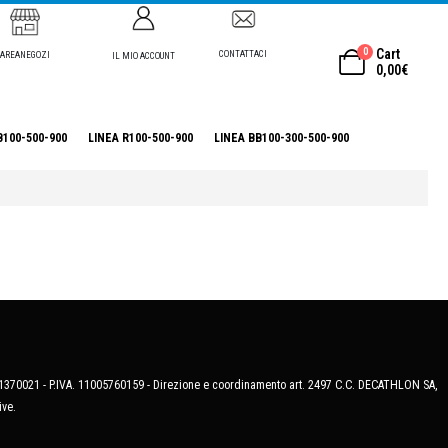
0
Cart
CONTATTACI
AREANEGOZI
IL MIO ACCOUNT
0,00
€
B100-500-900
LINEA R100-500-900
LINEA BB100-300-500-900
MB-1370021 - P.IVA. 11005760159 - Direzione e coordinamento art. 2497 C.C. DECATHLON SA,
ive.