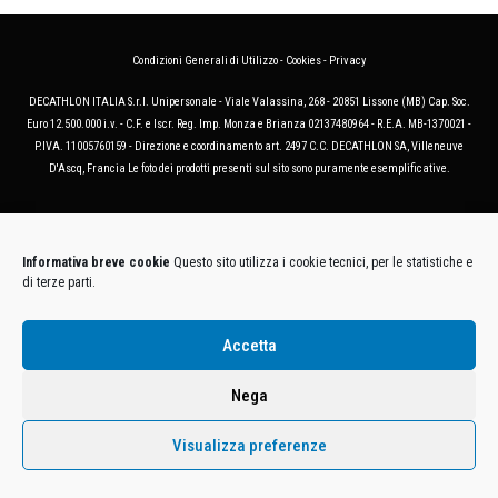
Condizioni Generali di Utilizzo
-
Cookies
-
Privacy
DECATHLON ITALIA S.r.l. Unipersonale - Viale Valassina, 268 - 20851 Lissone (MB) Cap. Soc.
Euro 12.500.000 i.v. - C.F. e Iscr. Reg. Imp. Monza e Brianza 02137480964 - R.E.A. MB-1370021 -
P.IVA. 11005760159 - Direzione e coordinamento art. 2497 C.C. DECATHLON SA, Villeneuve
D'Ascq, Francia Le foto dei prodotti presenti sul sito sono puramente esemplificative.
Informativa breve cookie
Questo sito utilizza i cookie tecnici, per le statistiche e
di terze parti.
Accetta
Nega
Visualizza preferenze