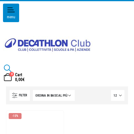
menu
0
Cart
0,00
€
FILTER
-15%