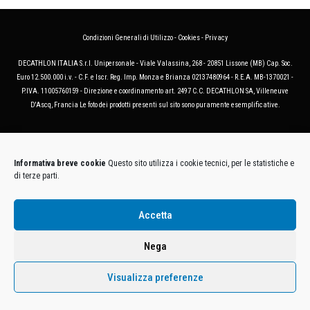
Condizioni Generali di Utilizzo
-
Cookies
-
Privacy
DECATHLON ITALIA S.r.l. Unipersonale - Viale Valassina, 268 - 20851 Lissone (MB) Cap. Soc.
Euro 12.500.000 i.v. - C.F. e Iscr. Reg. Imp. Monza e Brianza 02137480964 - R.E.A. MB-1370021 -
P.IVA. 11005760159 - Direzione e coordinamento art. 2497 C.C. DECATHLON SA, Villeneuve
D'Ascq, Francia Le foto dei prodotti presenti sul sito sono puramente esemplificative.
Informativa breve cookie
Questo sito utilizza i cookie tecnici, per le statistiche e
di terze parti.
Accetta
Nega
Visualizza preferenze