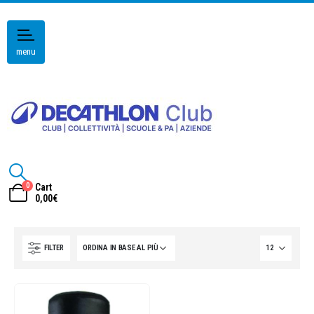
menu
0
Cart
0,00
€
FILTER