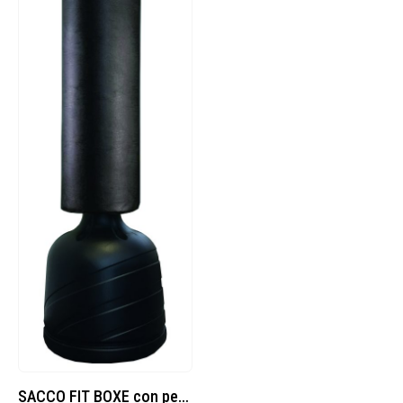
SACCO FIT BOXE con pedana riempibile con acqua o sabbia