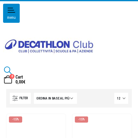
menu
0
Cart
0,00
€
FILTER
-15%
-15%