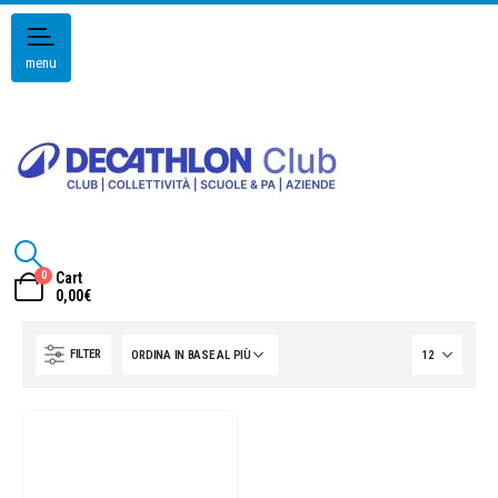
menu
0
Cart
0,00
€
FILTER