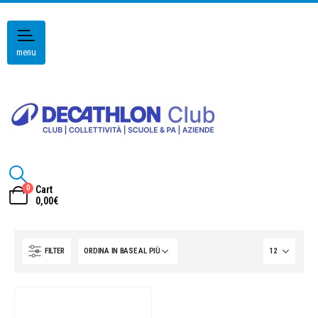
menu
0
Cart
0,00
€
FILTER