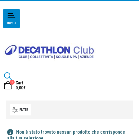
menu
0
Cart
0,00
€
FILTER
Non è stato trovato nessun prodotto che corrisponde
alla tua selezione.