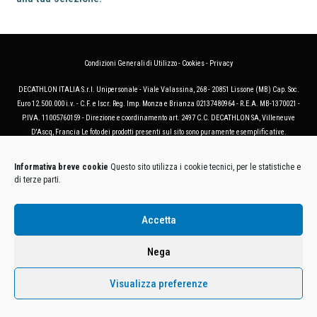
Condizioni Generali di Utilizzo
-
Cookies
-
Privacy
DECATHLON ITALIA S.r.l. Unipersonale - Viale Valassina, 268 - 20851 Lissone (MB) Cap. Soc.
Euro 12.500.000 i.v. - C.F. e Iscr. Reg. Imp. Monza e Brianza 02137480964 - R.E.A. MB-1370021 -
P.IVA. 11005760159 - Direzione e coordinamento art. 2497 C.C. DECATHLON SA, Villeneuve
D'Ascq, Francia Le foto dei prodotti presenti sul sito sono puramente esemplificative.
Informativa breve cookie
Questo sito utilizza i cookie tecnici, per le statistiche e
di terze parti.
Accetta
Nega
Visualizza preferenze