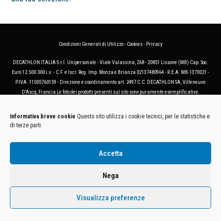
Condizioni Generali di Utilizzo
-
Cookies
-
Privacy
DECATHLON ITALIA S.r.l. Unipersonale - Viale Valassina, 268 - 20851 Lissone (MB) Cap. Soc.
Euro 12.500.000 i.v. - C.F. e Iscr. Reg. Imp. Monza e Brianza 02137480964 - R.E.A. MB-1370021 -
P.IVA. 11005760159 - Direzione e coordinamento art. 2497 C.C. DECATHLON SA, Villeneuve
D'Ascq, Francia Le foto dei prodotti presenti sul sito sono puramente esemplificative.
Informativa breve cookie
Questo sito utilizza i cookie tecnici, per le statistiche e
di terze parti.
Accetta
Nega
Visualizza preferenze