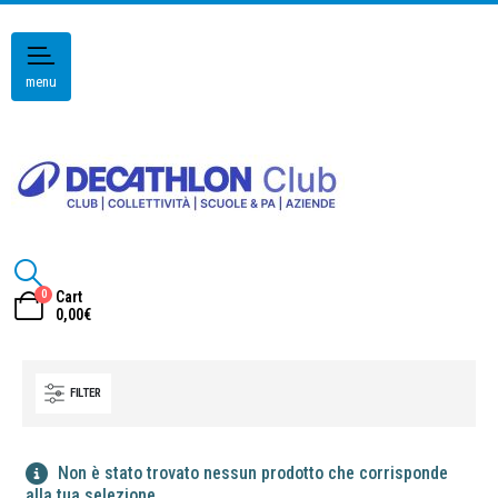
menu
0
Cart
0,00
€
FILTER
Non è stato trovato nessun prodotto che corrisponde
alla tua selezione.